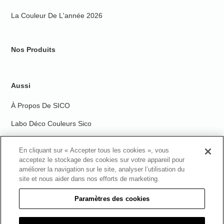
La Couleur De L'année 2026
Nos Produits
Aussi
À Propos De SICO
Labo Déco Couleurs Sico
Nous Rejoindre
En cliquant sur « Accepter tous les cookies », vous
Trouvez Un Détaillant
acceptez le stockage des cookies sur votre appareil pour
améliorer la navigation sur le site, analyser l’utilisation du
site et nous aider dans nos efforts de marketing.
Paramètres des cookies
Sico est une marque déposée de PPG Architectural Finishes, Inc. © 2026
PPG Industries, Inc. Tous droits réservés.
Conditions générales d'utilisation
|