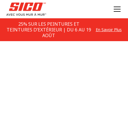
25% SUR LES PEINTURES ET
TEINTURES D’EXTÉRIEUR | DU 6 AU 19
En Savoir Plus
AOÛT
Couleurs de peinture
Jaune
FIDÉLITÉ DE LA COULEUR : Veuillez noter qu’en
raison des variations de calibrage des moniteurs, la
représentation de la couleur à l’écran n’est pas un
indicateur précis de la couleur réelle de la peinture.​