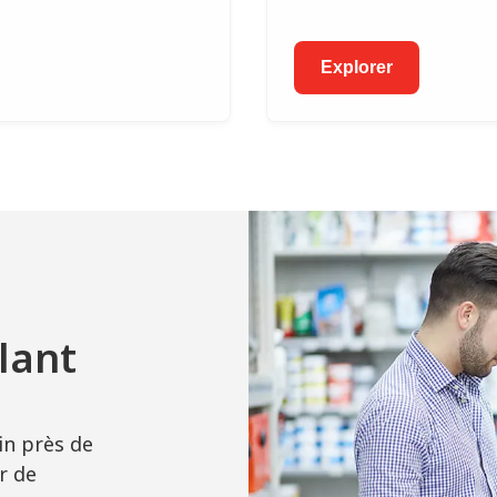
Explorer
lant
in près de
r de