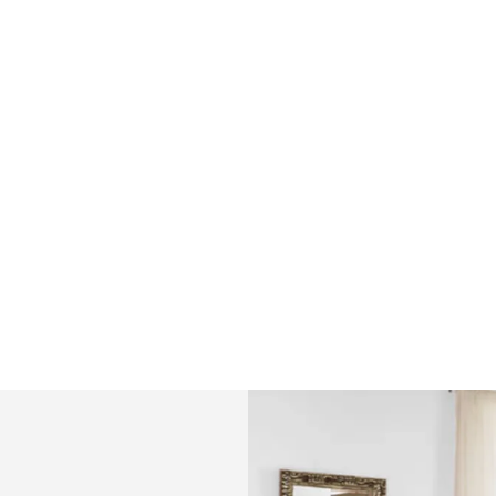
NOS MEILLEURES PEINTURES SICO
À CE JOUR!
Fiables, durables et robustes : découvrez
nos nouvelles peintures de qualité
supérieure. Profitez de l’excellence, mur
à mur.