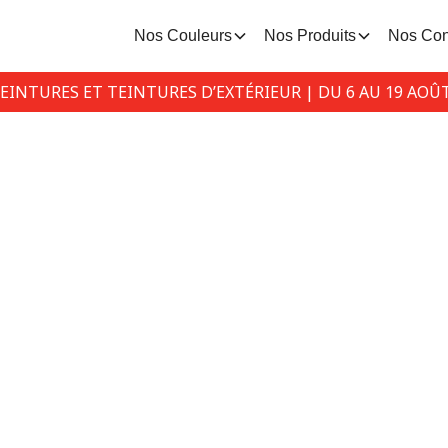
Nos Couleurs
Nos Produits
Nos Con
PEINTURES ET TEINTURES D’EXTÉRIEUR | DU 6 AU 19 AOÛ