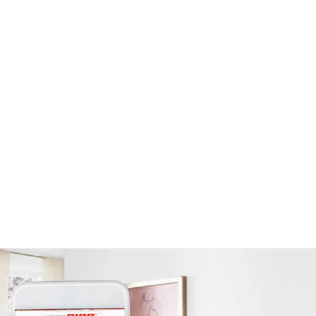
Découvrez notre palette de
couleurs
Avec 1834 couleurs réparties en 225
familles dont chacune comprend 8
dégradés, un éventail de possibilités
s'offrent à vous...