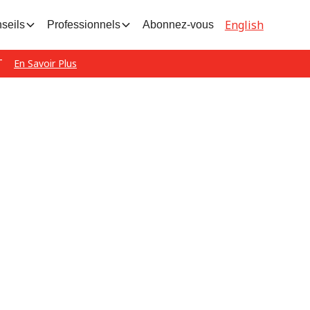
English
seils
Professionnels
Abonnez-vous
T
En Savoir Plus
e lent