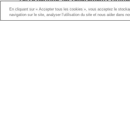
cette période, les revêtements risque
En cliquant sur « Accepter tous les cookies », vous acceptez le stockag
navigation sur le site, analyser l’utilisation du site et nous aider dans n
N’utilisez pas les peintures entrepos
l’additif qui est essentiel à un séch
C (40° F et 80° F).
DÉCOUVREZ NOS PRODUITS
OÙ ACHETER