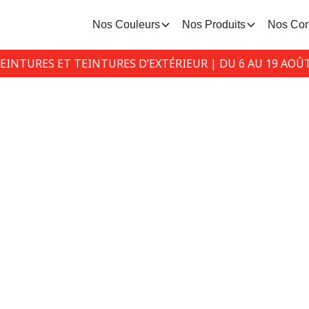
Nos Couleurs
Nos Produits
Nos Con
PEINTURES ET TEINTURES D’EXTÉRIEUR | DU 6 AU 19 AOÛ
Séchage lent
èmes et solutions liés à la peinture à séchag