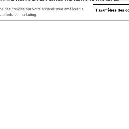
nt de perdre certaines de leurs propriétés.
e des cookies sur votre appareil pour améliorer la
Paramètres des c
os efforts de marketing.
ées à une température trop élevée. Une tempé
age normal. Entreposez les contenants à une t
SUIVEZ SICO