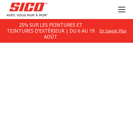
25% SUR LES PEINTURES ET
TEINTURES D’EXTÉRIEUR | DU 6 AU 19
En Savoir Plus
AOÛT
Couleurs de peinture
Violet
FIDÉLITÉ DE LA COULEUR : Veuillez noter qu’en
raison des variations de calibrage des moniteurs, la
représentation de la couleur à l’écran n’est pas un
indicateur précis de la couleur réelle de la peinture.​