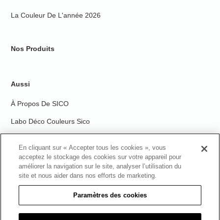
La Couleur De L'année 2026
Nos Produits
Aussi
À Propos De SICO
Labo Déco Couleurs Sico
Nous Rejoindre
En cliquant sur « Accepter tous les cookies », vous
Trouvez Un Détaillant
acceptez le stockage des cookies sur votre appareil pour
améliorer la navigation sur le site, analyser l’utilisation du
site et nous aider dans nos efforts de marketing.
Paramètres des cookies
Sico est une marque déposée de PPG Architectural Finishes, Inc. © 2026
PPG Industries, Inc. Tous droits réservés.
Conditions générales d'utilisation
|