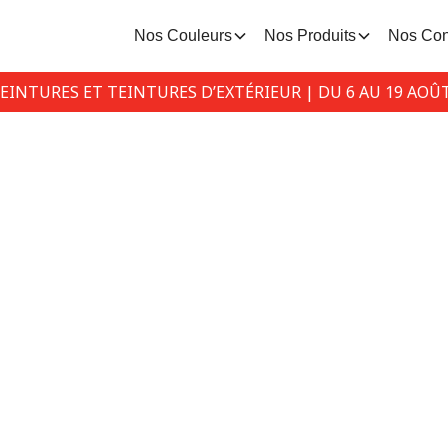
Nos Couleurs
Nos Produits
Nos Con
PEINTURES ET TEINTURES D’EXTÉRIEUR | DU 6 AU 19 AOÛ
pirations coul
4 conseils simples pour une maison apaisant