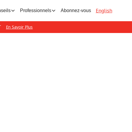
English
seils
Professionnels
Abonnez-vous
T
En Savoir Plus
eurs
e